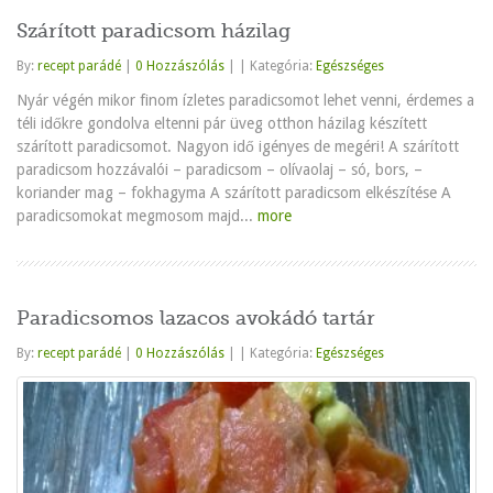
Szárított paradicsom házilag
By:
recept parádé
|
0 Hozzászólás
|
|
Kategória:
Egészséges
Nyár végén mikor finom ízletes paradicsomot lehet venni, érdemes a
téli időkre gondolva eltenni pár üveg otthon házilag készített
szárított paradicsomot. Nagyon idő igényes de megéri! A szárított
paradicsom hozzávalói – paradicsom – olívaolaj – só, bors, –
koriander mag – fokhagyma A szárított paradicsom elkészítése A
paradicsomokat megmosom majd...
more
Paradicsomos lazacos avokádó tartár
By:
recept parádé
|
0 Hozzászólás
|
|
Kategória:
Egészséges