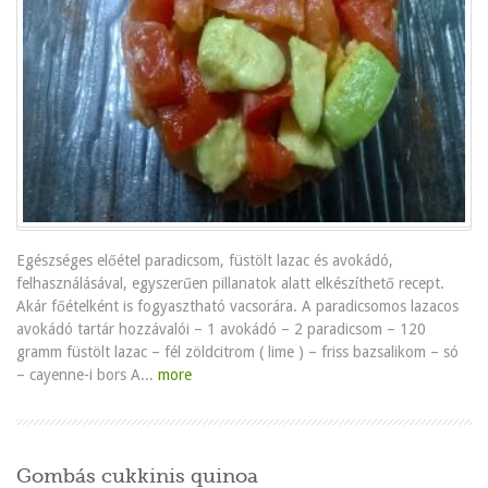
Egészséges előétel paradicsom, füstölt lazac és avokádó,
felhasználásával, egyszerűen pillanatok alatt elkészíthető recept.
Akár főételként is fogyasztható vacsorára. A paradicsomos lazacos
avokádó tartár hozzávalói – 1 avokádó – 2 paradicsom – 120
gramm füstölt lazac – fél zöldcitrom ( lime ) – friss bazsalikom – só
– cayenne-i bors A...
more
Gombás cukkinis quinoa