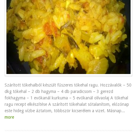
Szárított tőkehalból készült fűszeres tőkehal ragu. Hozzávalók – 50
dkg tőkehal – 2 db hagyma – 4 db paradicsom – 3 gerezd
fokhagyma – 1 evőkanál kurkuma – 5 evőkanál olívaolaj A tőkehal
ragu recept elkészítése A szárított tőkehalat sótalanítom, előzőnap
este hideg vízbe áztatom, többször kicserélem a vizet. Másnap...
more