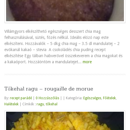
Villámgyors elkészíthető egészséges desszert chia mag
felhasználásával, sütés, főzés nélkül. Ideális előző nap este
elkészíteni. Hozzávalók – 5 dkg chia mag – 3.5 dl mandulatej – 2
evőkanál kakaó – stevia A csokoládés chia puding recept
elkészítése Egy tálban habverővel összekeverem a chia magokat és
a kakaóport. Hozzáöntöm a mandulatejet...
more
Tőkehal ragu – rougaille de morue
By:
recept parádé
|
0 Hozzászólás
|
|
Kategória:
Egészséges
,
Főételek
,
Halételek
|
Címkék :
ragu
,
tőkehal