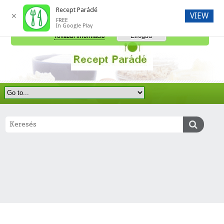
Recept Parádé
VIEW
✕
FREE
A honlap további használatához a sütik használatát el kell fogadni.
In Google Play
Elfogad
További információ