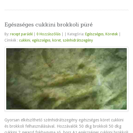
Egészséges cukkini brokkoli püré
By:
recept parádé
|
0 Hozzászólás
|
|
Kategória:
Egészséges
,
Köretek
|
Címkék :
cukkini
,
egészséges
,
köret
,
szénhidrátszegény
Gyorsan elkészíthető szénhidrátszegény egészséges köret cukkini
és brokkoli felhasználásával. Hozzávalók 50 dkg brokkoli 50 dkg
cukkini 2 gerezd fokhagyma só, bors Az egészséges cukkini brokkoli