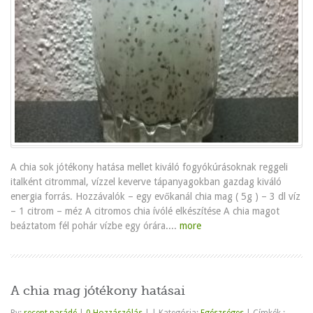
A chia sok jótékony hatása mellet kiváló fogyókúrásoknak reggeli
italként citrommal, vízzel keverve tápanyagokban gazdag kiváló
energia forrás. Hozzávalók – egy evőkanál chia mag ( 5g ) – 3 dl víz
– 1 citrom – méz A citromos chia ívólé elkészítése A chia magot
beáztatom fél pohár vízbe egy órára....
more
A chia mag jótékony hatásai
By:
recept parádé
|
0 Hozzászólás
|
|
Kategória:
Egészséges
|
Címkék :