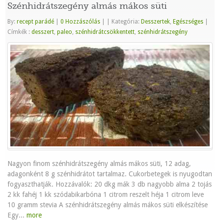
Szénhidrátszegény almás mákos süti
By:
recept parádé
|
0 Hozzászólás
|
|
Kategória:
Desszertek
,
Egészséges
|
Címkék :
desszert
,
paleo
,
szénhidrátcsökkentett
,
szénhidrátszegény
Nagyon finom szénhidrátszegény almás mákos süti, 12 adag,
adagonként 8 g szénhidrátot tartalmaz. Cukorbetegek is nyugodtan
fogyaszthatják. Hozzávalók: 20 dkg mák 3 db nagyobb alma 2 tojás
2 kk fahéj 1 kk szódabikarbóna 1 citrom reszelt héja 1 citrom leve
10 gramm stevia A szénhidrátszegény almás mákos süti elkészítése
Egy...
more