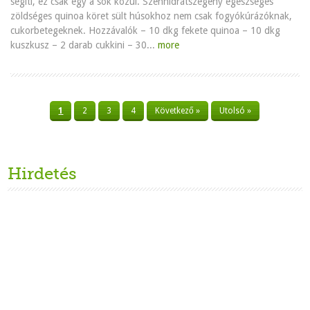
segíti, ez csak egy a sok közül. Szénhidrátszegény egészséges
zöldséges quinoa köret sült húsokhoz nem csak fogyókúrázóknak,
cukorbetegeknek. Hozzávalók – 10 dkg fekete quinoa – 10 dkg
kuszkusz – 2 darab cukkini – 30...
more
1
2
3
4
Következő »
Utolsó »
Hirdetés