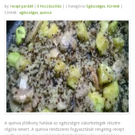
By:
recept parádé
|
0 Hozzászólás
|
|
Kategória:
Egészséges
,
Köretek
|
Címkék :
egészséges
,
quinoa
A quinoa jótékony hatásai az egészségre cukorbetegek részére
régóta ismert. A quinoa rendszeres fogyasztását rengeteg recept