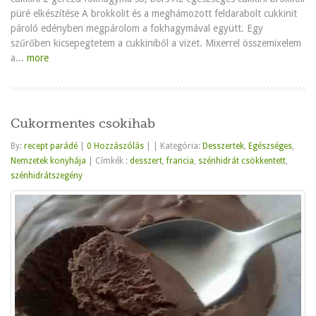
püré elkészítése A brokkolit és a meghámozott feldarabolt cukkinit
pároló edényben megpárolom a fokhagymával együtt. Egy
szűrőben kicsepegtetem a cukkiniből a vizet. Mixerrel összemixelem
a...
more
Cukormentes csokihab
By:
recept parádé
|
0 Hozzászólás
|
|
Kategória:
Desszertek
,
Egészséges
,
Nemzetek konyhája
|
Címkék :
desszert
,
francia
,
szénhidrát csökkentett
,
szénhidrátszegény