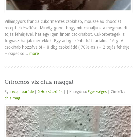
Villámgyors francia cukormentes csokihab, mousse au chocolat
recept elkészítése. Mindig gond, hogy mit csináljunk a megmaradt
tojás fehérjével, hát egy igen finom csokihabot. Cukorbetegek is
fogyaszthatják mértékkel. Egy adag szénhidrát tartalma 16 g. A
csokihab hozzávalói – 8 dkg csokoládé ( 70%-os ) – 2 tojás fehérje
– csipet só...
more
Citromos víz chia maggal
By:
recept parádé
|
0 Hozzászólás
|
|
Kategória:
Egészséges
|
Címkék :
chia mag