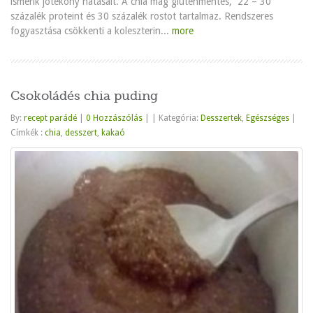
ismerik jótékony hatásait. A chia mag gluténmentes, 22 – 30
százalék proteint és 30 százalék rostot tartalmaz. Rendszeres
fogyasztása csökkenti a koleszterin...
more
Csokoládés chia puding
By:
recept parádé
|
0 Hozzászólás
|
|
Kategória:
Desszertek
,
Egészséges
|
Címkék :
chia
,
desszert
,
kakaó