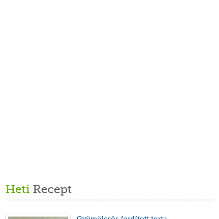
Heti
Recept
Gyümölcsös fordított torta