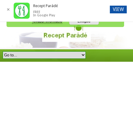
Recept Parádé
VIEW
✕
FREE
A honlap további használatához a sütik használatát el kell fogadni.
In Google Play
Elfogad
További információ