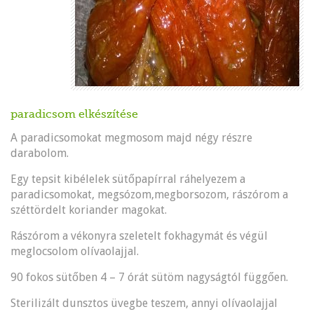
paradicsom elkészítése
A paradicsomokat megmosom majd négy részre
darabolom.
Egy tepsit kibélelek sütőpapírral ráhelyezem a
paradicsomokat, megsózom,megborsozom, rászórom a
széttördelt koriander magokat.
Rászórom a vékonyra szeletelt fokhagymát és végül
meglocsolom olívaolajjal.
90 fokos sütőben 4 – 7 órát sütöm nagyságtól függően.
Sterilizált dunsztos üvegbe teszem, annyi olívaolajjal