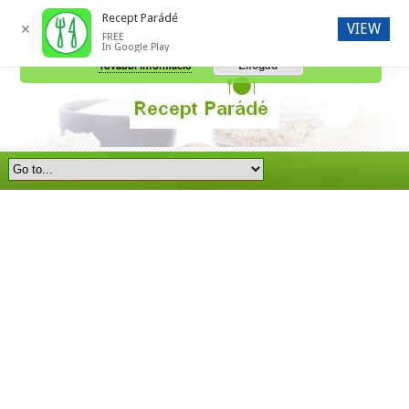
Recept Parádé
VIEW
✕
FREE
A honlap további használatához a sütik használatát el kell fogadni.
In Google Play
Elfogad
További információ