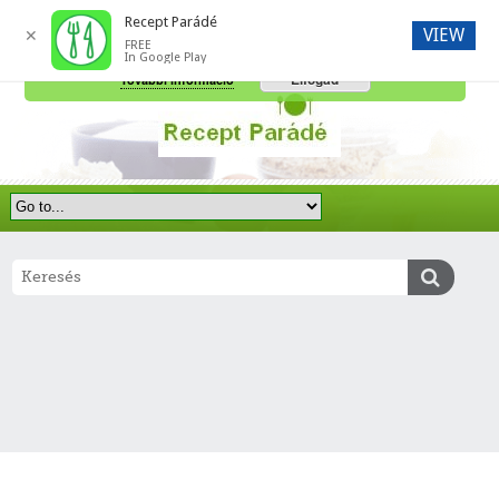
Recept Parádé
VIEW
✕
FREE
A honlap további használatához a sütik használatát el kell fogadni.
In Google Play
Elfogad
További információ