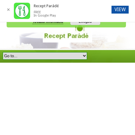
Recept Parádé
VIEW
✕
FREE
A honlap további használatához a sütik használatát el kell fogadni.
In Google Play
Elfogad
További információ