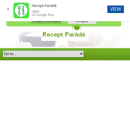
Recept Parádé
VIEW
✕
FREE
A honlap további használatához a sütik használatát el kell fogadni.
In Google Play
Elfogad
További információ