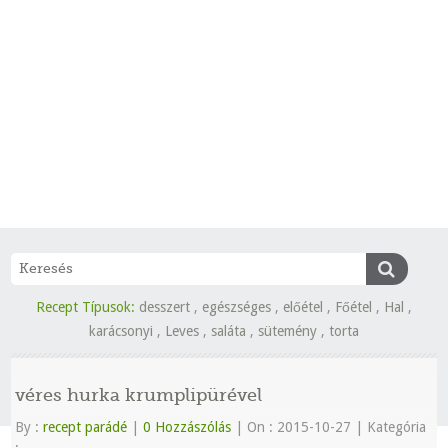
Recept Típusok:
desszert
,
egészséges
,
előétel
,
Főétel
,
Hal
,
karácsonyi
,
Leves
,
saláta
,
sütemény
,
torta
véres hurka krumplipürével
By :
recept parádé
|
0 Hozzászólás
|
On : 2015-10-27
|
Kategória