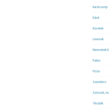
karácsonyi
Kávé
Köretek
Levesek
Nemzetek k
Paleo
Pizza
Szendvics
Szószok, m
Tészták