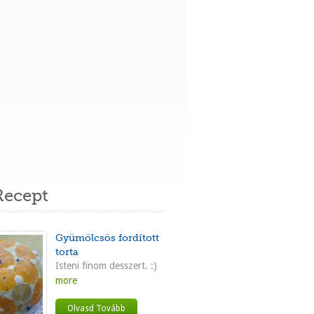
ecept
Gyümölcsös fordított
torta
Isteni finom desszert. :)
more
Olvasd Tovább