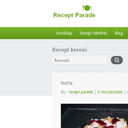
Kezdőlap
Recept feltöltés
Blog
Recept kereső
torta
By :
recept parádé
|
0 Hozzászólás
|