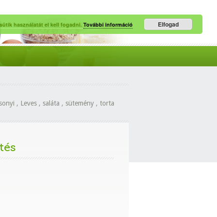
Elfogad
ütik használatát el kell fogadni.
További információ
sonyi
,
Leves
,
saláta
,
sütemény
,
torta
tés