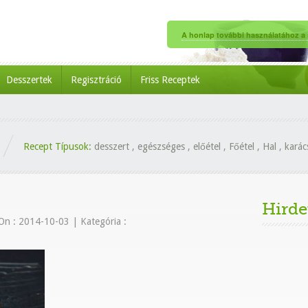
A honlap további használatához a s
Desszertek
Regisztráció
Friss Receptek
Recept Típusok:
desszert
,
egészséges
,
előétel
,
Főétel
,
Hal
,
karác
Hirde
On : 2014-10-03
|
Kategória :