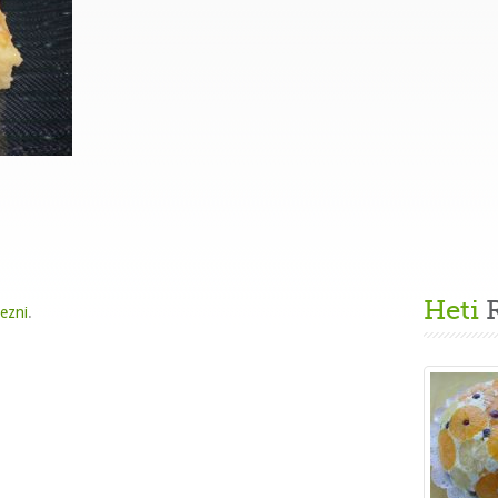
Heti
R
kezni
.