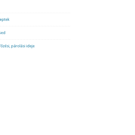
ceptek
sed
őzési, párolási ideje