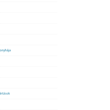
onyhája
ártások