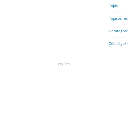
Tojás
Tojásos re
Uncategori
Zöldségek f
reklám