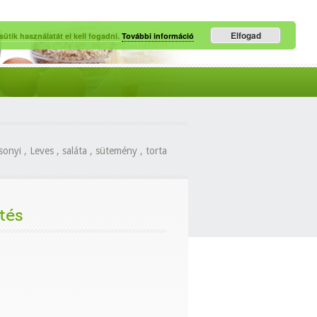
Elfogad
ütik használatát el kell fogadni.
További információ
sonyi
,
Leves
,
saláta
,
sütemény
,
torta
tés