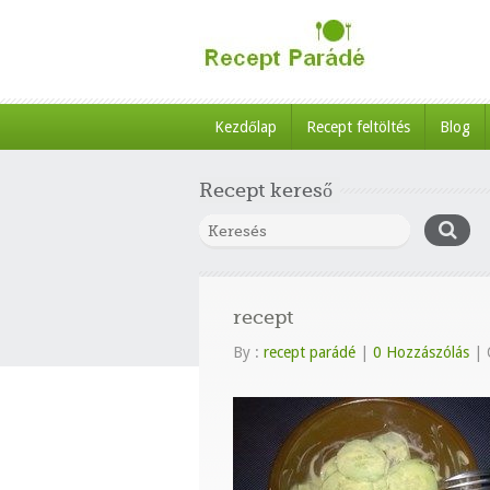
Kezdőlap
Recept feltöltés
Blog
Recept kereső
recept
By :
recept parádé
|
0 Hozzászólás
|