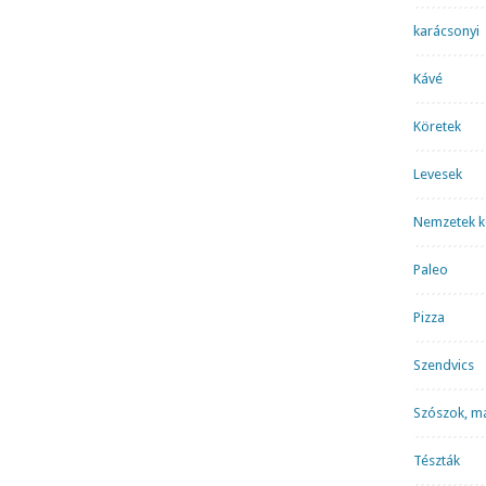
karácsonyi
Kávé
Köretek
Levesek
Nemzetek k
Paleo
Pizza
Szendvics
Szószok, m
Tészták