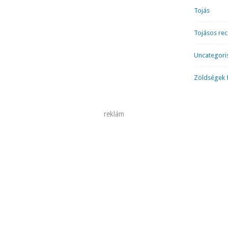
Tojás
Tojásos re
Uncategori
Zöldségek f
reklám