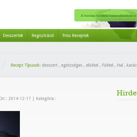
A honlap további használatához a s
Desszertek
Regisztráció
Friss Receptek
Recept Típusok:
desszert
,
egészséges
,
előétel
,
Főétel
,
Hal
,
karác
Hirde
On : 2014-12-17
|
Kategória :