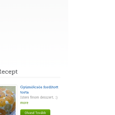
ecept
Gyümölcsös fordított
torta
Isteni finom desszert. :)
more
Olvasd Tovább