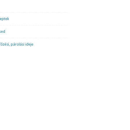
ceptek
sed
őzési, párolási ideje