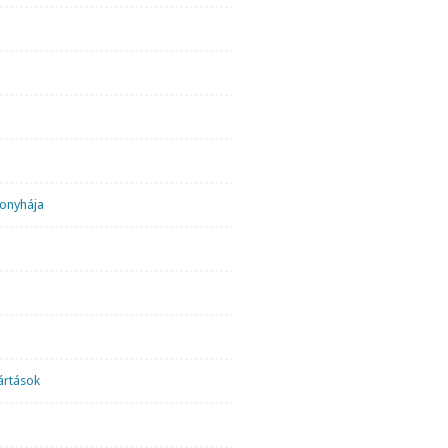
onyhája
ártások