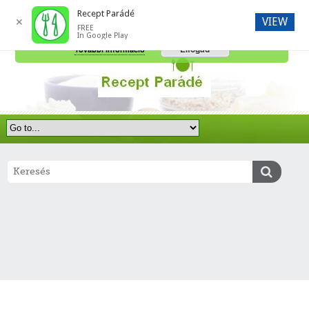
Recept Parádé
VIEW
✕
FREE
A honlap további használatához a sütik használatát el kell fogadni.
In Google Play
Elfogad
További információ