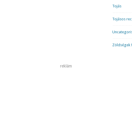
Tojás
Tojásos re
Uncategori
Zöldségek f
reklám