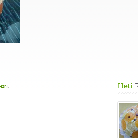
Heti
R
kezni
.