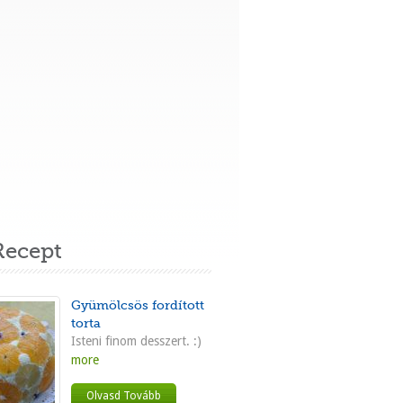
ecept
Gyümölcsös fordított
torta
Isteni finom desszert. :)
more
Olvasd Tovább