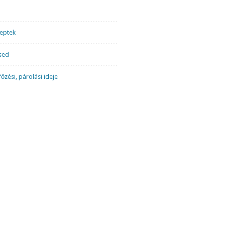
ceptek
sed
őzési, párolási ideje