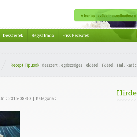
A honlap további használatához a s
Desszertek
Regisztráció
Friss Receptek
Recept Típusok:
desszert
,
egészséges
,
előétel
,
Főétel
,
Hal
,
karác
Hirde
On : 2015-08-30
|
Kategória :