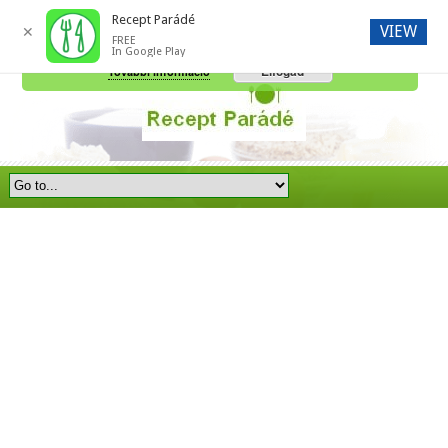
Recept Parádé
VIEW
✕
FREE
A honlap további használatához a sütik használatát el kell fogadni.
In Google Play
Elfogad
További információ