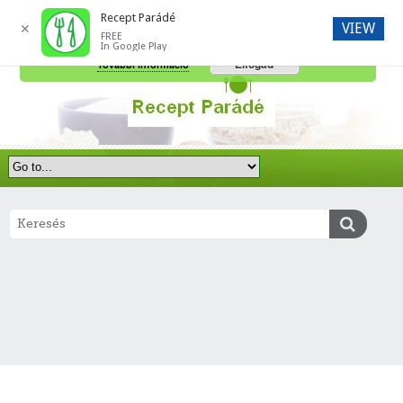
Recept Parádé
VIEW
✕
FREE
A honlap további használatához a sütik használatát el kell fogadni.
In Google Play
Elfogad
További információ