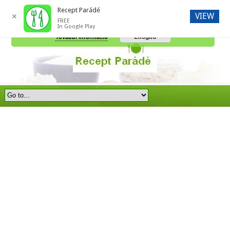
Recept Parádé
VIEW
✕
FREE
A honlap további használatához a sütik használatát el kell fogadni.
In Google Play
Elfogad
További információ