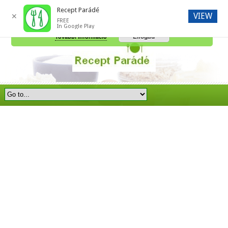
Recept Parádé
VIEW
✕
FREE
A honlap további használatához a sütik használatát el kell fogadni.
In Google Play
Elfogad
További információ