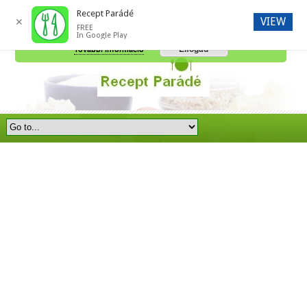
Recept Parádé
VIEW
✕
FREE
A honlap további használatához a sütik használatát el kell fogadni.
In Google Play
Elfogad
További információ