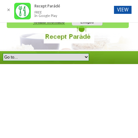
Recept Parádé
VIEW
✕
FREE
A honlap további használatához a sütik használatát el kell fogadni.
In Google Play
Elfogad
További információ