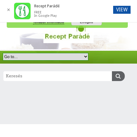
Recept Parádé
VIEW
✕
FREE
A honlap további használatához a sütik használatát el kell fogadni.
In Google Play
Elfogad
További információ