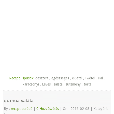
Recept Típusok:
desszert
,
egészséges
,
előétel
,
Főétel
,
Hal
,
karácsonyi
,
Leves
,
saláta
,
sütemény
,
torta
quinoa saláta
By :
recept parádé
|
0 Hozzászólás
|
On : 2016-02-08
|
Kategória