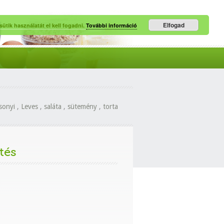
Elfogad
ütik használatát el kell fogadni.
További információ
sonyi
,
Leves
,
saláta
,
sütemény
,
torta
tés