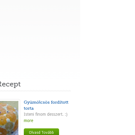
ecept
Gyümölcsös fordított
torta
Isteni finom desszert. :)
more
Olvasd Tovább