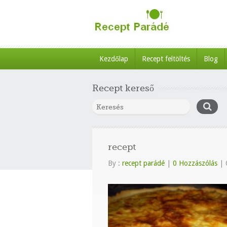
Kezdőlap
Recept feltöltés
Blog
Recept kereső
recept
By :
recept parádé
|
0 Hozzászólás
|