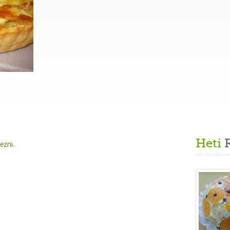
Heti
R
kezni
.