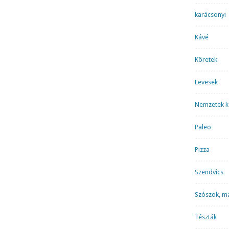
karácsonyi
Kávé
Köretek
Levesek
Nemzetek k
Paleo
Pizza
Szendvics
Szószok, m
Tészták