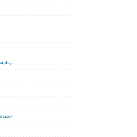
onyhája
ártások