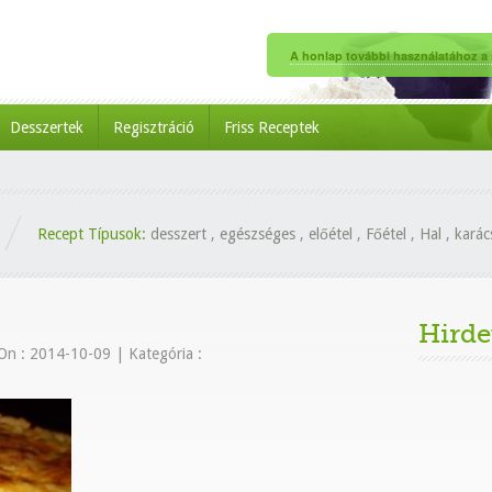
A honlap további használatához a s
Desszertek
Regisztráció
Friss Receptek
Recept Típusok:
desszert
,
egészséges
,
előétel
,
Főétel
,
Hal
,
karác
Hirde
On : 2014-10-09
|
Kategória :