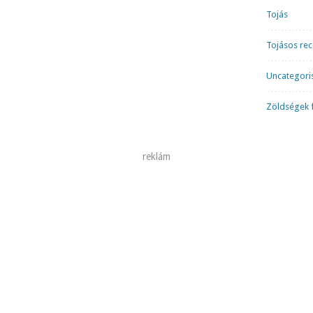
Tojás
Tojásos re
Uncategori
Zöldségek f
reklám