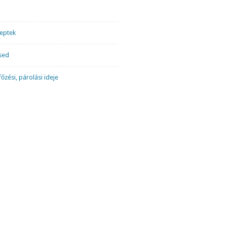
ceptek
sed
őzési, párolási ideje