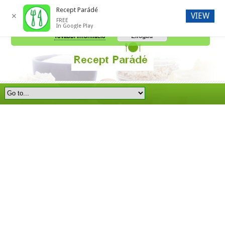
Recept Parádé
VIEW
✕
FREE
A honlap további használatához a sütik használatát el kell fogadni.
In Google Play
Elfogad
További információ