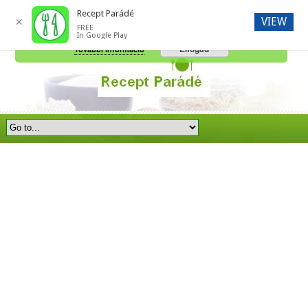
Recept Parádé
VIEW
✕
FREE
A honlap további használatához a sütik használatát el kell fogadni.
In Google Play
Elfogad
További információ