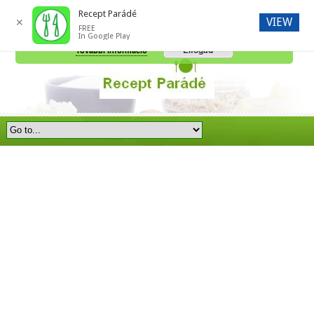
Recept Parádé
VIEW
✕
FREE
A honlap további használatához a sütik használatát el kell fogadni.
In Google Play
Elfogad
További információ