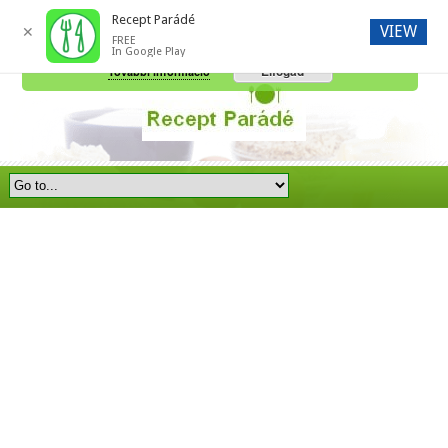
Recept Parádé
VIEW
✕
FREE
A honlap további használatához a sütik használatát el kell fogadni.
In Google Play
Elfogad
További információ