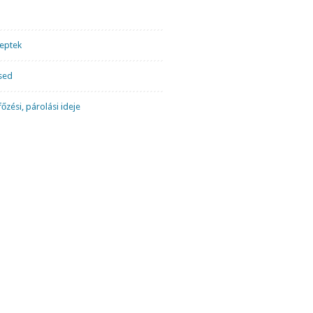
ceptek
sed
őzési, párolási ideje