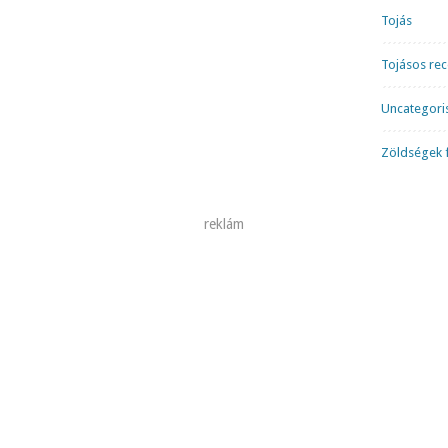
Tojás
Tojásos re
Uncategori
Zöldségek f
reklám