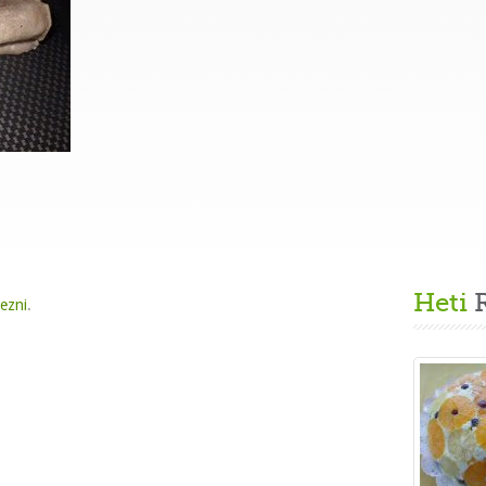
Heti
R
kezni
.