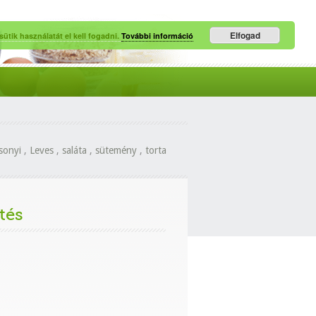
Elfogad
ütik használatát el kell fogadni.
További információ
sonyi
,
Leves
,
saláta
,
sütemény
,
torta
tés