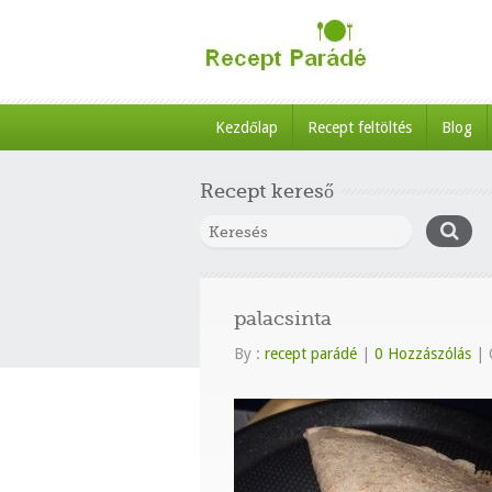
Kezdőlap
Recept feltöltés
Blog
Recept kereső
palacsinta
By :
recept parádé
|
0 Hozzászólás
|