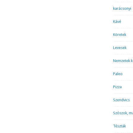
karácsonyi
Kávé
Köretek
Levesek
Nemzetek k
Paleo
Pizza
Szendvics
Szószok, m
Tészták