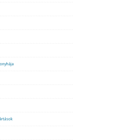
onyhája
ártások