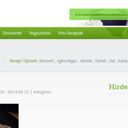
A honlap további használatához a s
Desszertek
Regisztráció
Friss Receptek
Recept Típusok:
desszert
,
egészséges
,
előétel
,
Főétel
,
Hal
,
karác
Hirde
On : 2014-06-23
|
Kategória :