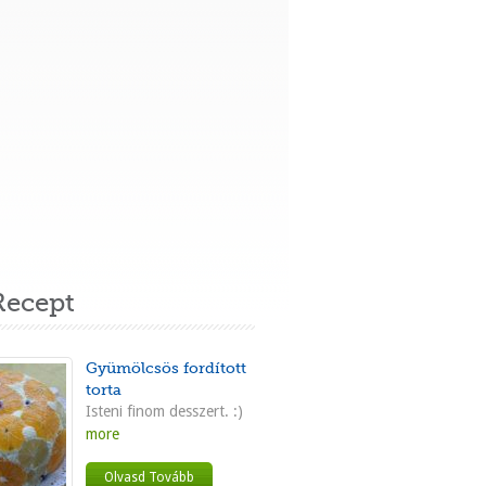
ecept
Gyümölcsös fordított
torta
Isteni finom desszert. :)
more
Olvasd Tovább