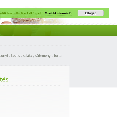
Elfogad
ütik használatát el kell fogadni.
További információ
sonyi
,
Leves
,
saláta
,
sütemény
,
torta
tés