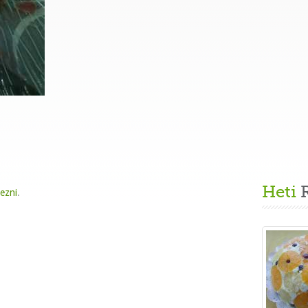
Heti
R
kezni
.