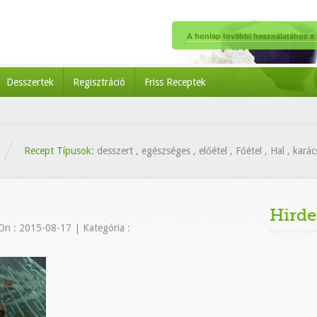
A honlap további használatához a s
Desszertek
Regisztráció
Friss Receptek
Recept Típusok:
desszert
,
egészséges
,
előétel
,
Főétel
,
Hal
,
karác
Hirde
On : 2015-08-17
|
Kategória :