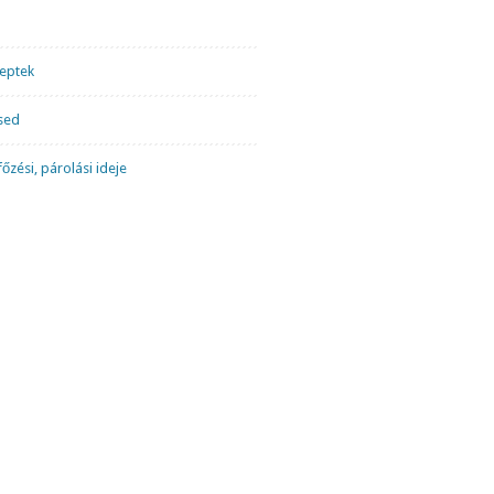
ceptek
sed
őzési, párolási ideje