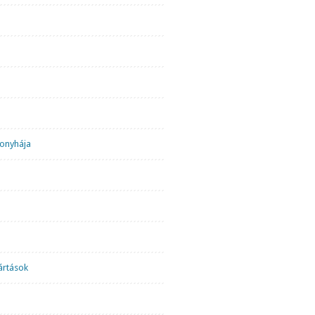
onyhája
ártások