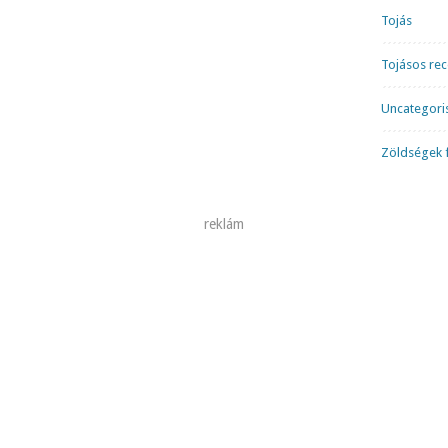
Tojás
Tojásos re
Uncategori
Zöldségek f
reklám