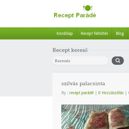
Kezdőlap
Recept feltöltés
Blog
Recept kereső
szilvás palacsinta
By :
recept parádé
|
0 Hozzászólás
|