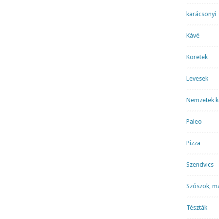
karácsonyi
Kávé
Köretek
Levesek
Nemzetek k
Paleo
Pizza
Szendvics
Szószok, m
Tészták