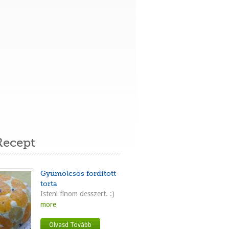
ecept
Gyümölcsös fordított
torta
Isteni finom desszert. :)
more
Olvasd Tovább