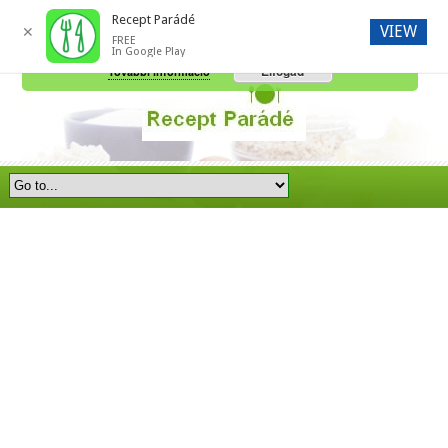
Recept Parádé
VIEW
✕
FREE
A honlap további használatához a sütik használatát el kell fogadni.
In Google Play
Elfogad
További információ