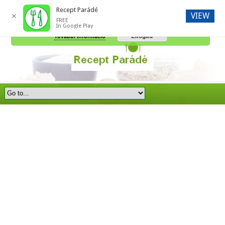
Recept Parádé
VIEW
✕
FREE
A honlap további használatához a sütik használatát el kell fogadni.
In Google Play
Elfogad
További információ