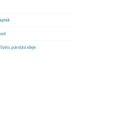
ceptek
sed
őzési, párolási ideje