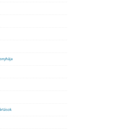
onyhája
ártások