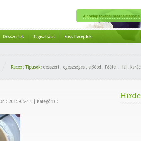
A honlap további használatához a s
Desszertek
Regisztráció
Friss Receptek
Recept Típusok:
desszert
,
egészséges
,
előétel
,
Főétel
,
Hal
,
karác
Hirde
On : 2015-05-14
|
Kategória :