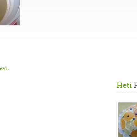
kezni
.
Heti
R