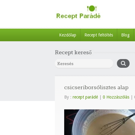
Kezdőlap
Recept feltöltés
Blog
Recept kereső
csicseriborsólisztes alap
By :
recept parádé
|
0 Hozzászólás
|