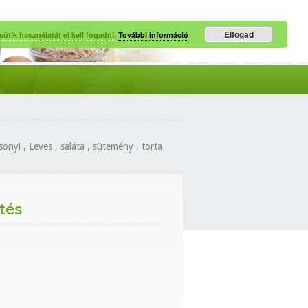
Elfogad
ütik használatát el kell fogadni.
További információ
sonyi
,
Leves
,
saláta
,
sütemény
,
torta
tés