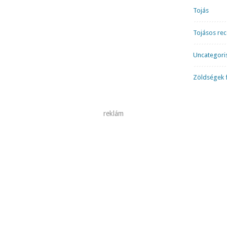
Tojás
Tojásos re
Uncategori
Zöldségek f
reklám