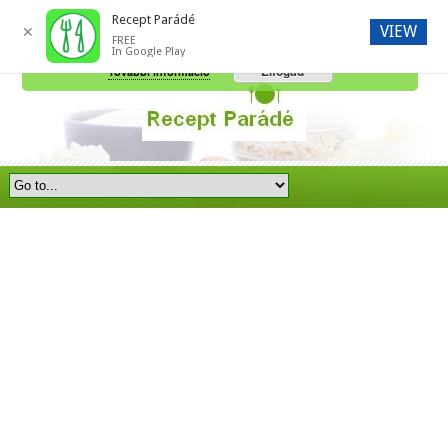
Recept Parádé
VIEW
✕
FREE
A honlap további használatához a sütik használatát el kell fogadni.
In Google Play
Elfogad
További információ