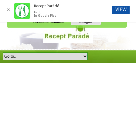
Recept Parádé
VIEW
✕
FREE
A honlap további használatához a sütik használatát el kell fogadni.
In Google Play
Elfogad
További információ