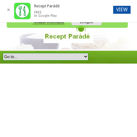
Recept Parádé
VIEW
✕
FREE
A honlap további használatához a sütik használatát el kell fogadni.
In Google Play
Elfogad
További információ