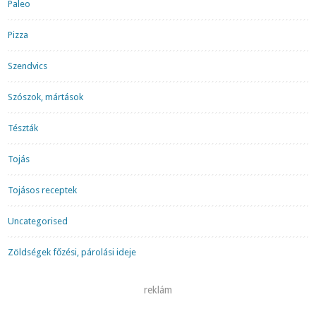
Paleo
Pizza
Szendvics
Szószok, mártások
Tészták
Tojás
Tojásos receptek
Uncategorised
Zöldségek főzési, párolási ideje
reklám