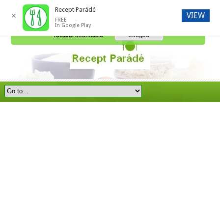
Recept Parádé
VIEW
✕
FREE
A honlap további használatához a sütik használatát el kell fogadni.
In Google Play
Elfogad
További információ