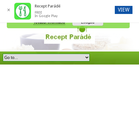
Recept Parádé
VIEW
✕
FREE
A honlap további használatához a sütik használatát el kell fogadni.
In Google Play
Elfogad
További információ