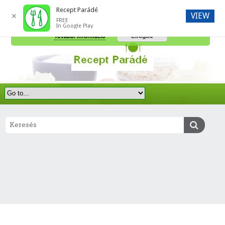
Recept Parádé
VIEW
✕
FREE
A honlap további használatához a sütik használatát el kell fogadni.
In Google Play
Elfogad
További információ