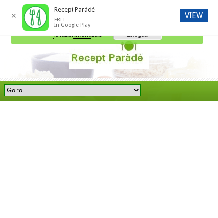
Recept Parádé
VIEW
✕
FREE
A honlap további használatához a sütik használatát el kell fogadni.
In Google Play
Elfogad
További információ