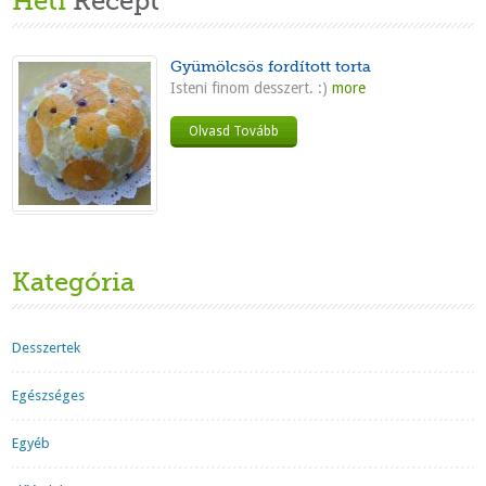
Heti
Recept
Gyümölcsös fordított torta
Isteni finom desszert. :)
more
Olvasd Tovább
Kategória
Desszertek
Egészséges
Egyéb