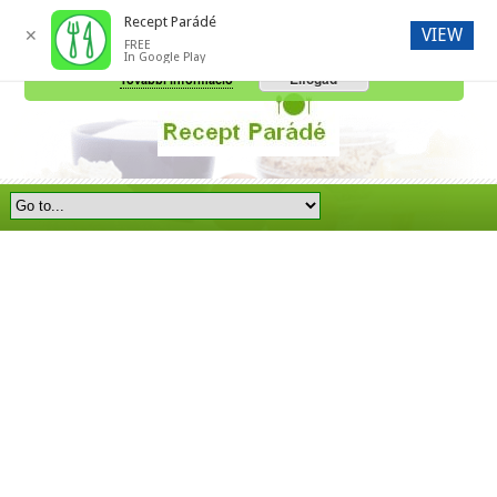
Recept Parádé
VIEW
✕
FREE
A honlap további használatához a sütik használatát el kell fogadni.
In Google Play
Elfogad
További információ