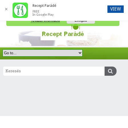
Recept Parádé
VIEW
✕
FREE
A honlap további használatához a sütik használatát el kell fogadni.
In Google Play
Elfogad
További információ