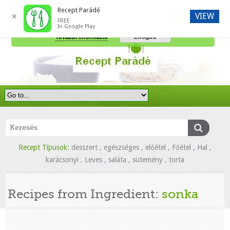
Recept Parádé
VIEW
✕
FREE
A honlap további használatához a sütik használatát el kell fogadni.
In Google Play
Elfogad
További információ
Recept Típusok:
desszert
,
egészséges
,
előétel
,
Főétel
,
Hal
,
karácsonyi
,
Leves
,
saláta
,
sütemény
,
torta
Recipes from Ingredient:
sonka