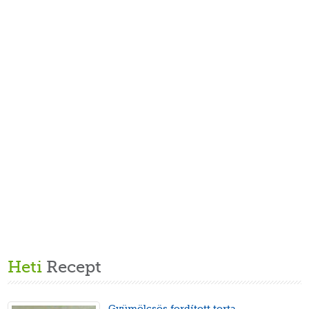
Heti
Recept
Gyümölcsös fordított torta