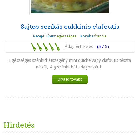
Sajtos sonkás cukkinis clafoutis
Recept Típus:
egészséges
Konyha:
francia
Átlag értékelés
(5 / 5)
Egészséges szénhidrátszegény mini quiche vagy clafoutis tészta
nélkül, 4 g szénhidrát adagonként .
Olvasd tovább
Hirdetés