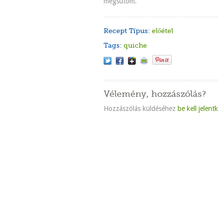
megsütöm.
Recept Típus:
előétel
Tags:
quiche
Vélemény, hozzászólás?
Hozzászólás küldéséhez
be kell jelent