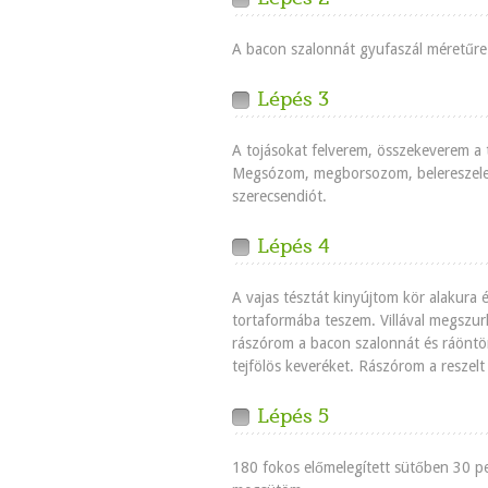
A bacon szalonnát gyufaszál méretűr
Lépés 3
A tojásokat felverem, összekeverem a te
Megsózom, megborsozom, belereszele
szerecsendiót.
Lépés 4
A vajas tésztát kinyújtom kör alakura 
tortaformába teszem. Villával megszur
rászórom a bacon szalonnát és ráöntö
tejfölös keveréket. Rászórom a reszelt 
Lépés 5
180 fokos előmelegített sütőben 30 pe