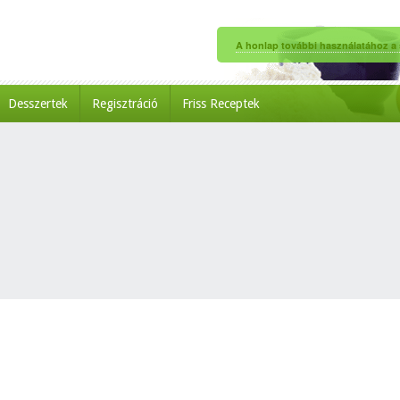
A honlap további használatához a s
Desszertek
Regisztráció
Friss Receptek