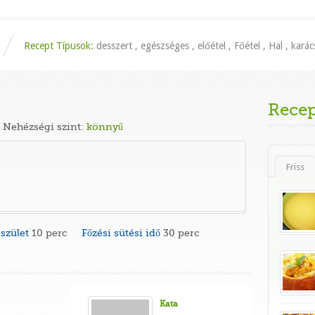
Recept Típusok:
desszert
,
egészséges
,
előétel
,
Főétel
,
Hal
,
karác
Recep
Nehézségi szint:
könnyű
Friss
szület
10 perc
Főzési sütési idő
30 perc
Kata