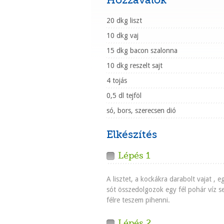
Hozzávalók
20 dkg liszt
10 dkg vaj
15 dkg bacon szalonna
10 dkg reszelt sajt
4 tojás
0,5 dl tejföl
só, bors, szerecsen dió
Elkészítés
Lépés 1
A lisztet, a kockákra darabolt vajat , e
sót összedolgozok egy fél pohár víz se
félre teszem pihenni.
Lépés 2