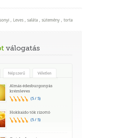
sonyi
,
Leves
,
saláta
,
sütemény
,
torta
t
válogatás
Népszerű
Véletlen
Almás édesburgonyás
krémleves
(5 / 5)
Hokkaido tök rizottó
(5 / 5)