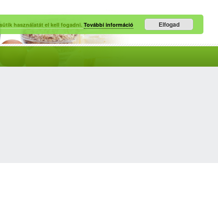
Elfogad
ütik használatát el kell fogadni.
További információ