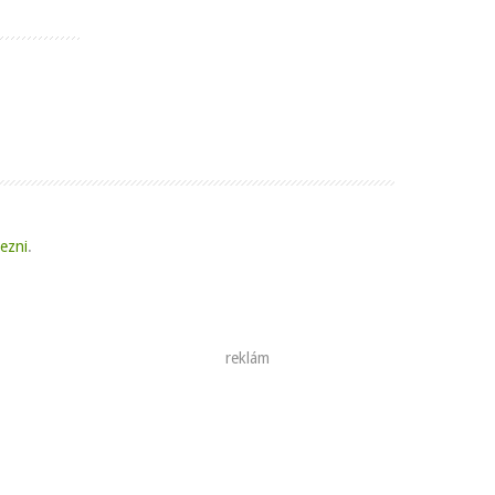
kezni
.
reklám