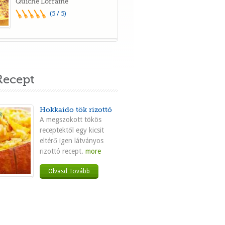
Quiche Lorraine
(5 / 5)
ecept
Hokkaido tök rizottó
A megszokott tökös
receptektől egy kicsit
eltérő igen látványos
rizottó recept.
more
Olvasd Tovább