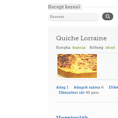
Recept kereső
Quiche Lorraine
Konyha:
francia
Költség:
olcsó
Adag
1
Adagok száma
6
Előké
Elkészítési idő
40 perc