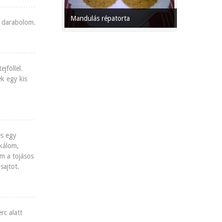
Mandulás répatorta
e darabolom.
jföllel.
k egy kis
és egy
kálom,
m a tojásos
sajtot.
rc alatt