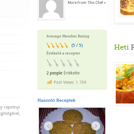
More From This Chef »
Average Member Rating
(5 / 5)
Heti
R
Értékeld a receptet
2 people
Értékelte
Post Views:
1 709
Hasonló Receptek
gy csipetnyi
gítségével,