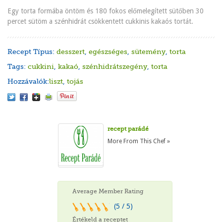
Egy torta formába öntöm és 180 fokos előmelegített sütőben 30
percet sütöm a szénhidrát csökkentett cukkinis kakaós tortát.
Recept Típus:
desszert
,
egészséges
,
sütemény
,
torta
Tags:
cukkini
,
kakaó
,
szénhidrátszegény
,
torta
Hozzávalók:
liszt
,
tojás
recept parádé
More From This Chef »
Average Member Rating
(5 / 5)
Értékeld a receptet