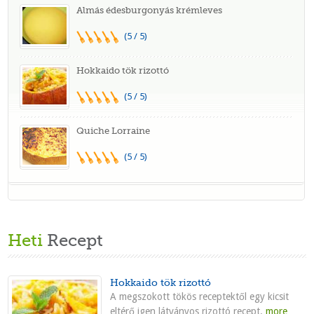
Almás édesburgonyás krémleves
(5 / 5)
Hokkaido tök rizottó
(5 / 5)
Quiche Lorraine
(5 / 5)
Heti
Recept
Hokkaido tök rizottó
A megszokott tökös receptektől egy kicsit
eltérő igen látványos rizottó recept.
more