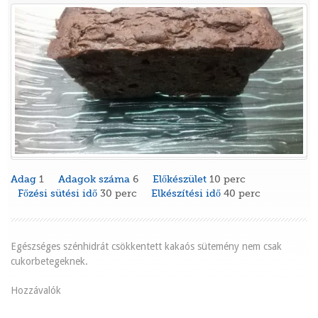
Adag
1
Adagok száma
6
Előkészület
10 perc
Főzési sütési idő
30 perc
Elkészítési idő
40 perc
Egészséges szénhidrát csökkentett kakaós sütemény nem csak
cukorbetegeknek.
Hozzávalók