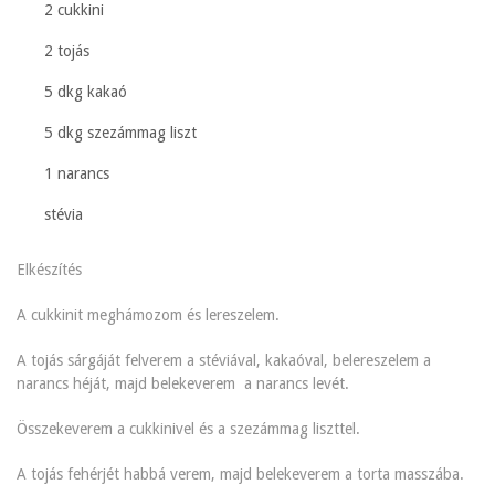
2 cukkini
2 tojás
5 dkg kakaó
5 dkg szezámmag liszt
1 narancs
stévia
Elkészítés
A cukkinit meghámozom és lereszelem.
A tojás sárgáját felverem a stéviával, kakaóval, belereszelem a
narancs héját, majd belekeverem a narancs levét.
Összekeverem a cukkinivel és a szezámmag liszttel.
A tojás fehérjét habbá verem, majd belekeverem a torta masszába.