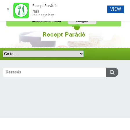
Recept Parádé
VIEW
✕
FREE
A honlap további használatához a sütik használatát el kell fogadni.
In Google Play
Elfogad
További információ