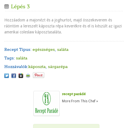
Lépés 3
Hozzáadom a majonézt és a joghurtot, majd összekeverem és
ráöntöm a lereszelt káposzta répa keverékre és el is készült az igazi
amerikai coleslaw káposztasaláta.
Recept Típus:
egészséges
,
saláta
Tags:
saláta
Hozzávalók:
káposzta
,
sárgarépa
recept parádé
More From This Chef »