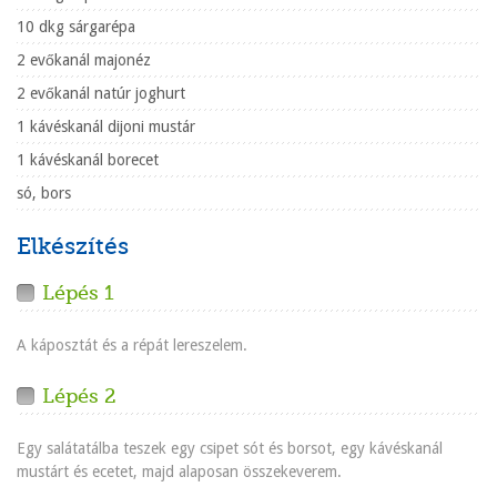
10 dkg sárgarépa
2 evőkanál majonéz
2 evőkanál natúr joghurt
1 kávéskanál dijoni mustár
1 kávéskanál borecet
só, bors
Elkészítés
Lépés 1
A káposztát és a répát lereszelem.
Lépés 2
Egy salátatálba teszek egy csipet sót és borsot, egy kávéskanál
mustárt és ecetet, majd alaposan összekeverem.