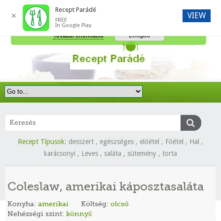
Recept Parádé
VIEW
✕
FREE
A honlap további használatához a sütik használatát el kell fogadni.
In Google Play
Elfogad
További információ
Recept Típusok:
desszert
,
egészséges
,
előétel
,
Főétel
,
Hal
,
karácsonyi
,
Leves
,
saláta
,
sütemény
,
torta
Coleslaw, amerikai káposztasaláta
Konyha:
amerikai
Költség:
olcsó
Nehézségi szint:
könnyű