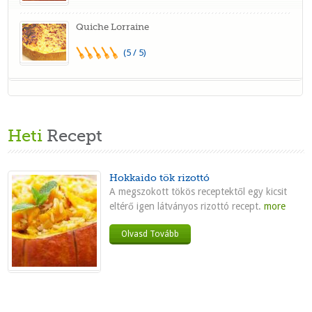
Quiche Lorraine
(5 / 5)
Heti
Recept
Hokkaido tök rizottó
A megszokott tökös receptektől egy kicsit
eltérő igen látványos rizottó recept.
more
Olvasd Tovább