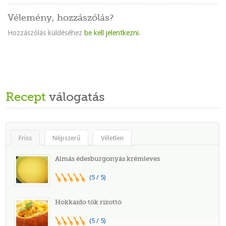
Vélemény, hozzászólás?
Hozzászólás küldéséhez
be kell jelentkezni
.
Recept
válogatás
Friss
Népszerű
Véletlen
Almás édesburgonyás krémleves
(5 / 5)
Hokkaido tök rizottó
(5 / 5)