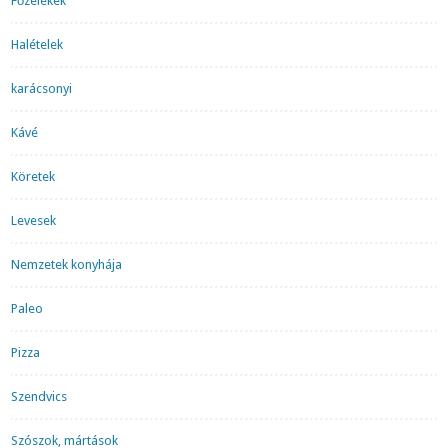
Főzelékek
Halételek
karácsonyi
Kávé
Köretek
Levesek
Nemzetek konyhája
Paleo
Pizza
Szendvics
Szószok, mártások