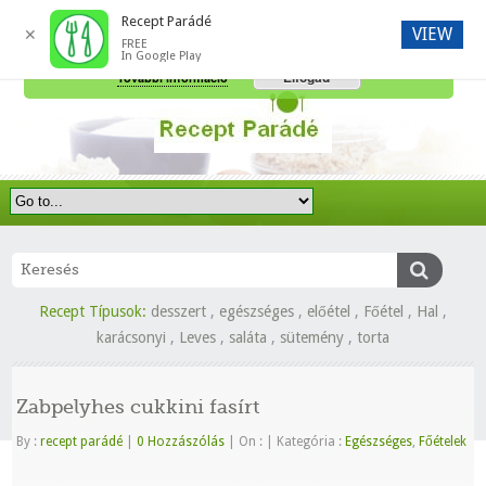
Recept Parádé
VIEW
✕
FREE
A honlap további használatához a sütik használatát el kell fogadni.
In Google Play
Elfogad
További információ
Recept Típusok:
desszert
,
egészséges
,
előétel
,
Főétel
,
Hal
,
karácsonyi
,
Leves
,
saláta
,
sütemény
,
torta
Zabpelyhes cukkini fasírt
By :
recept parádé
|
0 Hozzászólás
|
On :
|
Kategória :
Egészséges
,
Főételek