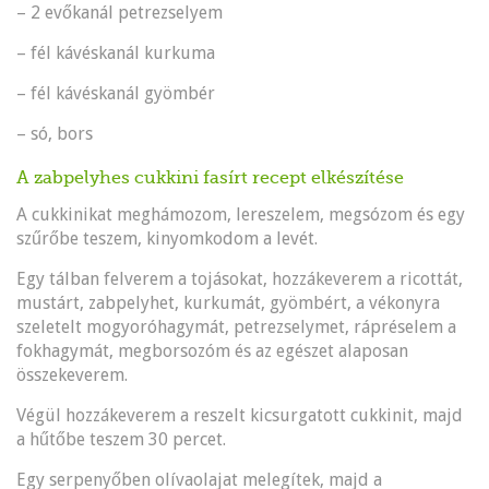
– 2 evőkanál petrezselyem
– fél kávéskanál kurkuma
– fél kávéskanál gyömbér
– só, bors
A zabpelyhes cukkini fasírt recept elkészítése
A cukkinikat meghámozom, lereszelem, megsózom és egy
szűrőbe teszem, kinyomkodom a levét.
Egy tálban felverem a tojásokat, hozzákeverem a ricottát,
mustárt, zabpelyhet, kurkumát, gyömbért, a vékonyra
szeletelt mogyoróhagymát, petrezselymet, rápréselem a
fokhagymát, megborsozóm és az egészet alaposan
összekeverem.
Végül hozzákeverem a reszelt kicsurgatott cukkinit, majd
a hűtőbe teszem 30 percet.
Egy serpenyőben olívaolajat melegítek, majd a