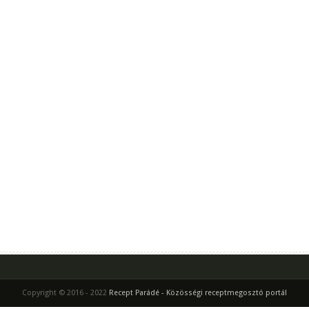
Copyright © 2016 - 2022
Recept Parádé - Közösségi receptmegosztó portál