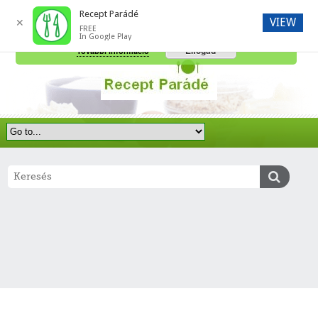
Recept Parádé
VIEW
✕
FREE
A honlap további használatához a sütik használatát el kell fogadni.
In Google Play
Elfogad
További információ