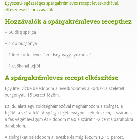
Egyszerű egészséges spárgakrémleves recept leveskockával,
elkészítése és hozzávalók.
Hozzávalók a spárgakrémleves recepthez
– 50 dkg spárga
– 1 db burgonya
– 1 liter kocka leves ( zöldség vagy tyúkhús )
– 1 evőkanál tejföl
A spárgakrémleves recept elkészítése
Egy liter vízbe beledobom a leveskockát és a kockákra szeletelt
burgonyát, 15 percet főzöm.
Ez idő alatt egy zöldséghámozóval meghámozom a spárgát, a
fejétől a szára felé. A spárga fejét levágom, félreteszem, a szárának
a fás végét levágom és kidobom majd a szárát 1-2 centis darabokra
darabolom.
A spárgákat beledobom a levesbe és még főzőm 12-15 percet.