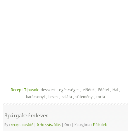
Recept Típusok:
desszert
,
egészséges
,
előétel
,
Főétel
,
Hal
,
karácsonyi
,
Leves
,
saláta
,
sütemény
,
torta
Spárgakrémleves
By :
recept parádé
|
0 Hozzászólás
|
On :
|
Kategória :
Előételek