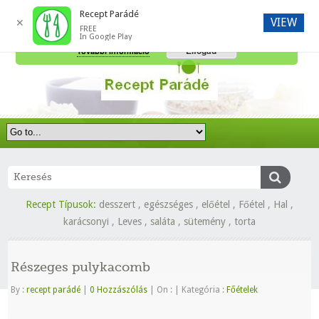
Recept Parádé
VIEW
✕
FREE
A honlap további használatához a sütik használatát el kell fogadni.
In Google Play
Elfogad
További információ
Recept Típusok:
desszert
,
egészséges
,
előétel
,
Főétel
,
Hal
,
karácsonyi
,
Leves
,
saláta
,
sütemény
,
torta
Részeges pulykacomb
By :
recept parádé
|
0 Hozzászólás
|
On :
|
Kategória :
Főételek