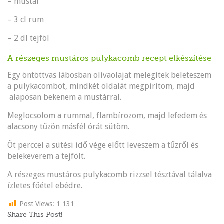
– mustár
– 3 cl rum
– 2 dl tejföl
A részeges mustáros pulykacomb recept elkészítése
Egy öntöttvas lábosban olívaolajat melegítek beleteszem
a pulykacombot, mindkét oldalát megpirítom, majd
alaposan bekenem a mustárral.
Meglocsolom a rummal, flambírozom, majd lefedem és
alacsony tűzön másfél órát sütöm.
Öt perccel a sütési idő vége előtt leveszem a tűzről és
belekeverem a tejfölt.
A részeges mustáros pulykacomb rizzsel tésztával tálalva
ízletes főétel ebédre.
Post Views:
1 131
Share This Post!