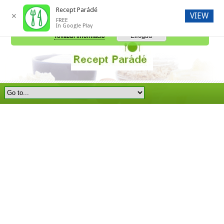
Recept Parádé
VIEW
✕
FREE
A honlap további használatához a sütik használatát el kell fogadni.
In Google Play
Elfogad
További információ