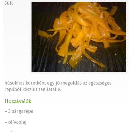
Sült
húsokhoz köretként egy jó megoldás az egészséges
répából készült tagliatelle.
Hozzávalók
– 3 sárgarépa
– olívaolaj