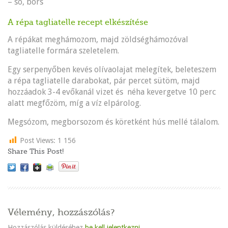
– só, bors
A répa tagliatelle recept elkészítése
A répákat meghámozom, majd zöldséghámozóval
tagliatelle formára szeletelem.
Egy serpenyőben kevés olívaolajat melegítek, beleteszem
a répa tagliatelle darabokat, pár percet sütöm, majd
hozzáadok 3-4 evőkanál vizet és néha kevergetve 10 perc
alatt megfőzöm, míg a víz elpárolog.
Megsózom, megborsozom és köretként hús mellé tálalom.
Post Views:
1 156
Share This Post!
Vélemény, hozzászólás?
Hozzászólás küldéséhez
be kell jelentkezni
.