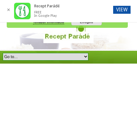
Recept Parádé
VIEW
✕
FREE
A honlap további használatához a sütik használatát el kell fogadni.
In Google Play
Elfogad
További információ