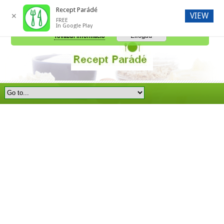
Recept Parádé
VIEW
✕
FREE
A honlap további használatához a sütik használatát el kell fogadni.
In Google Play
Elfogad
További információ