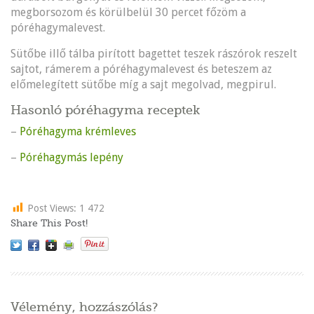
megborsozom és körülbelül 30 percet főzöm a
póréhagymalevest.
Sütőbe illő tálba pirított bagettet teszek rászórok reszelt
sajtot, rámerem a póréhagymalevest és beteszem az
előmelegített sütőbe míg a sajt megolvad, megpirul.
Hasonló póréhagyma receptek
–
Póréhagyma krémleves
–
Póréhagymás lepény
Post Views:
1 472
Share This Post!
Vélemény, hozzászólás?