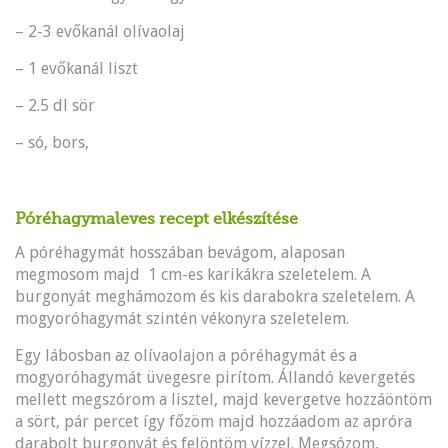
– 2-3 evőkanál olívaolaj
– 1 evőkanál liszt
– 2.5 dl sör
– só, bors,
Póréhagymaleves recept elkészítése
A póréhagymát hosszában bevágom, alaposan
megmosom majd 1 cm-es karikákra szeletelem. A
burgonyát meghámozom és kis darabokra szeletelem. A
mogyoróhagymát szintén vékonyra szeletelem.
Egy lábosban az olívaolajon a póréhagymát és a
mogyoróhagymát üvegesre pirítom. Állandó kevergetés
mellett megszórom a lisztel, majd kevergetve hozzáöntöm
a sört, pár percet így főzöm majd hozzáadom az apróra
darabolt burgonyát és felöntöm vízzel. Megsózom,