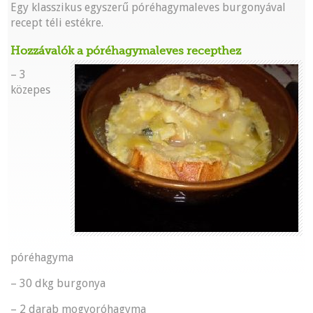
Egy klasszikus egyszerű póréhagymaleves burgonyával
recept téli estékre.
Hozzávalók a póréhagymaleves recepthez
– 3
közepes
póréhagyma
– 30 dkg burgonya
– 2 darab mogyoróhagyma