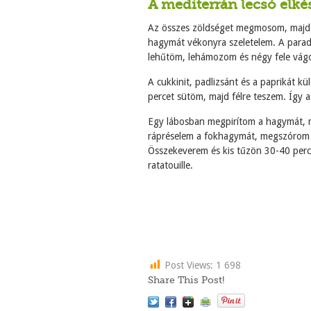
A mediterrán lecsó elké
Az összes zöldséget megmosom, majd a 
hagymát vékonyra szeletelem. A parad
lehűtöm, lehámozom és négy fele vág
A cukkinit, padlizsánt és a paprikát k
percet sütöm, majd félre teszem. Így a
Egy lábosban megpirítom a hagymát, 
rápréselem a fokhagymát, megszórom
Összekeverem és kis tűzön 30-40 perc 
ratatouille.
Post Views:
1 698
Share This Post!