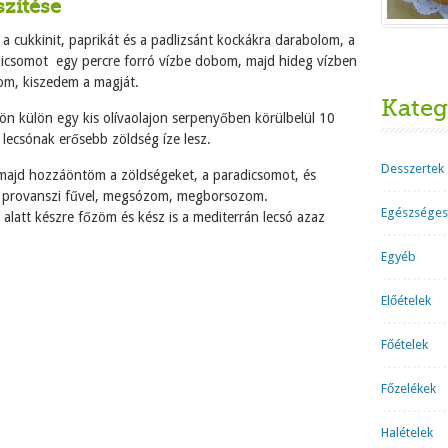
szítése
cukkinit, paprikát és a padlizsánt kockákra darabolom, a
icsomot egy percre forró vízbe dobom, majd hideg vízben
om, kiszedem a magját.
Kateg
ülön külön egy kis olívaolajon serpenyőben körülbelül 10
 lecsónak erősebb zöldség íze lesz.
Desszertek
majd hozzáöntöm a zöldségeket, a paradicsomot, és
 provanszi fűvel, megsózom, megborsozom.
Egészséges
alatt készre főzöm és kész is a mediterrán lecsó azaz
Egyéb
Előételek
Főételek
Főzelékek
Halételek