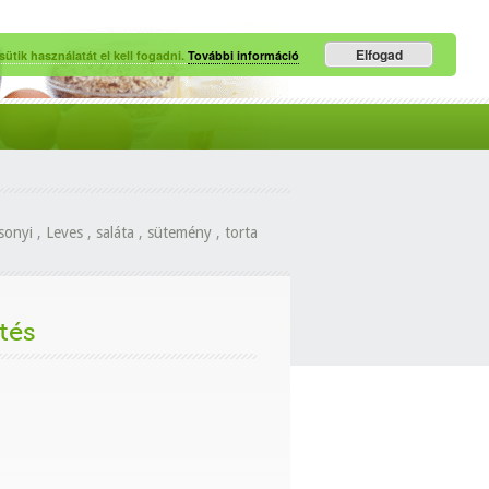
Elfogad
ütik használatát el kell fogadni.
További információ
sonyi
,
Leves
,
saláta
,
sütemény
,
torta
tés