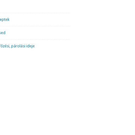
ceptek
sed
őzési, párolási ideje