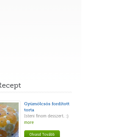
ecept
Gyümölcsös fordított
torta
Isteni finom desszert. :)
more
Olvasd Tovább