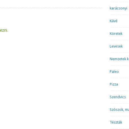
karácsonyi
Kávé
kezni
.
Köretek
Levesek
Nemzetek k
Paleo
Pizza
Szendvics
Szószok, m
Tészták