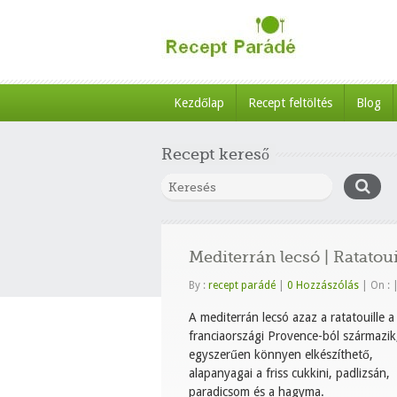
Kezdőlap
Recept feltöltés
Blog
Recept kereső
Mediterrán lecsó | Ratatoui
By :
recept parádé
|
0 Hozzászólás
|
On :
A mediterrán lecsó azaz a ratatouille a
franciaországi Provence-ból származik
egyszerűen könnyen elkészíthető,
alapanyagai a friss cukkini, padlizsán,
paradicsom és a hagyma.