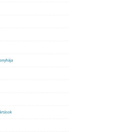
onyhája
ártások