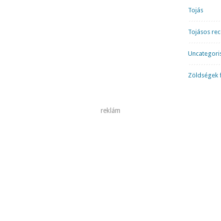
Tojás
Tojásos re
Uncategori
Zöldségek f
reklám