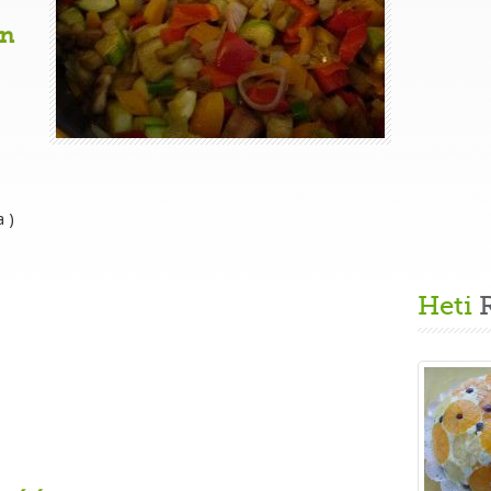
án
a )
Heti
R