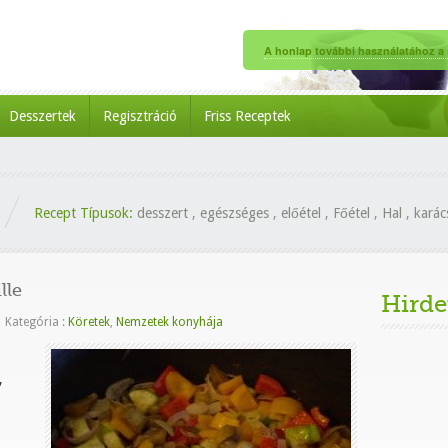
A honlap további használatához a s
Desszertek
Regisztráció
Friss Receptek
Recept Típusok:
desszert
,
egészséges
,
előétel
,
Főétel
,
Hal
,
karác
lle
Hirde
|
Kategória :
Köretek
,
Nemzetek konyhája
,