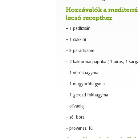
Hozzávalók a mediterr
lecsó recepthez
– 1 padlizsán
– 1 cukkini
– 3 paradicsom
– 2 kaliforniai paprika ( 1 piros, 1 sárg
– 1 vöröshagyma
– 1 mogyoróhagyma
– 1 gerezd fokhagyma
– olívaolaj
– só, bors
– provanszi fű