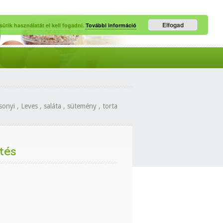
Elfogad
ütik használatát el kell fogadni.
További információ
sonyi
,
Leves
,
saláta
,
sütemény
,
torta
tés