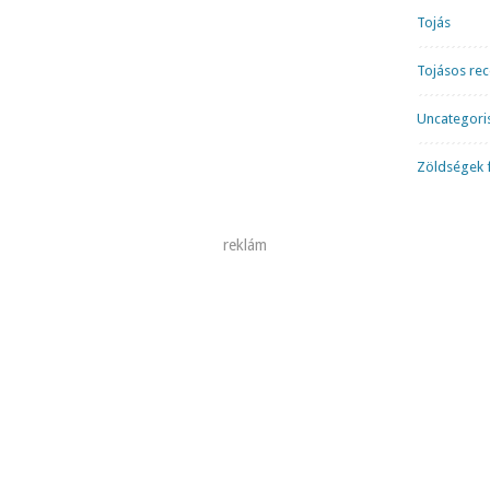
Tojás
Tojásos re
Uncategori
Zöldségek f
reklám