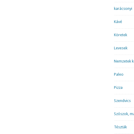
karácsonyi
Kávé
Köretek
Levesek
Nemzetek k
Paleo
Pizza
Szendvics
Szószok, m
Tészták