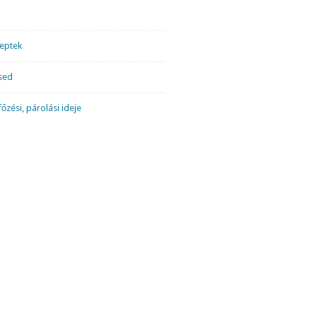
ceptek
sed
őzési, párolási ideje