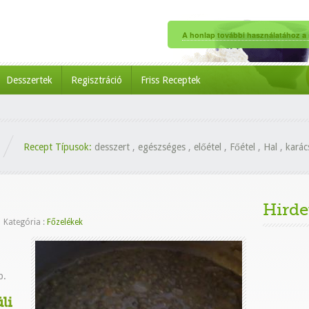
A honlap további használatához a s
Desszertek
Regisztráció
Friss Receptek
Recept Típusok:
desszert
,
egészséges
,
előétel
,
Főétel
,
Hal
,
karác
Hirde
|
Kategória :
Főzelékek
b.
li