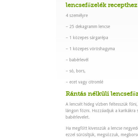
lencsefőzelék recepthez
4 személyre
– 25 dekagramm lencse
– 1 közepes sárgarépa
– 1 közepes vöröshagyma
– babérlevél
– só, bors,
– ecet vagy citromlé
Rántás nélküli lencsefőz
A lencsét hideg vízben feltesszük főni, 
lángon főzni. Hozzáadjuk a karikákra 
babérlevelet.
Ha megfőtt kivesszük a lencse negyedét
ezzel sűrűsítjük, megsózzuk, megborsoz