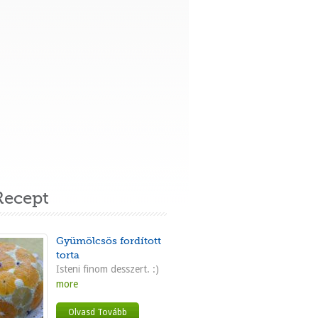
ecept
Gyümölcsös fordított
torta
Isteni finom desszert. :)
more
Olvasd Tovább