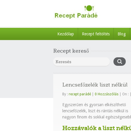
Kezdőlap
Recept feltöltés
Blog
Recept kereső
Lencsefőzelék liszt nélkül
By :
recept parádé
|
0 Hozzászólás
|
On :
Egyszerűen és gyorsan elkészíthető
lencsefőzelék, liszt és rántás nélkül is
nagyon finom és sokkal egészségeseb
Hozzávalók a liszt nélkü