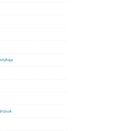
onyhája
ártások