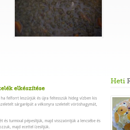
Heti
R
elék elkészítése
ha felforrt leszűrjük és újra feltesszük hideg vízben kis
szeletelt sárgarépát a vékonyra szeletelt vöröshagymát,
 és turmixal pépesítjük, majd visszaöntjük a lencsébe és
zuk, majd ecettel ízesítjük.