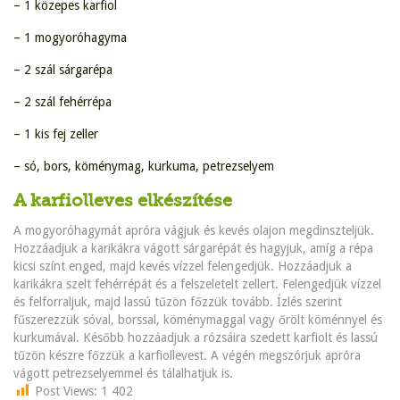
– 1 közepes karfiol
– 1 mogyoróhagyma
– 2 szál sárgarépa
– 2 szál fehérrépa
– 1 kis fej zeller
– só, bors, köménymag, kurkuma, petrezselyem
A karfiolleves elkészítése
A mogyoróhagymát apróra vágjuk és kevés olajon megdinszteljük.
Hozzáadjuk a karikákra vágott sárgarépát és hagyjuk, amíg a répa
kicsi színt enged, majd kevés vízzel felengedjük. Hozzáadjuk a
karikákra szelt fehérrépát és a felszeletelt zellert. Felengedjük vízzel
és felforraljuk, majd lassú tűzön főzzük tovább. Ízlés szerint
fűszerezzük sóval, borssal, köménymaggal vagy őrölt köménnyel és
kurkumával. Később hozzáadjuk a rózsáira szedett karfiolt és lassú
tűzön készre főzzük a karfiollevest. A végén megszórjuk apróra
vágott petrezselyemmel és tálalhatjuk is.
Post Views:
1 402