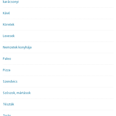
karácsonyi
Kávé
Köretek
Levesek
Nemzetek konyhája
Paleo
Pizza
Szendvics
Szószok, mártások
Tészták
Tojás