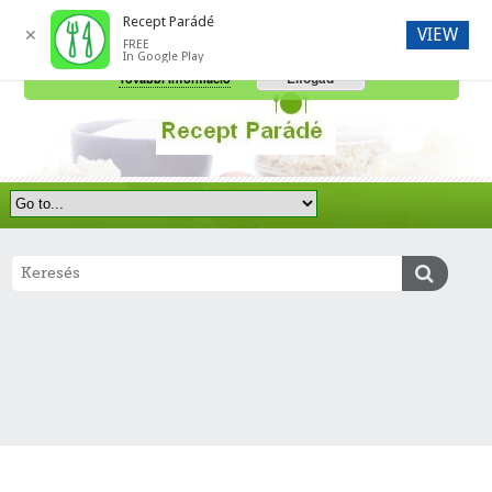
Recept Parádé
VIEW
✕
FREE
A honlap további használatához a sütik használatát el kell fogadni.
In Google Play
Elfogad
További információ