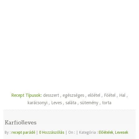
Recept Típusok:
desszert
,
egészséges
,
előétel
,
Főétel
,
Hal
,
karácsonyi
,
Leves
,
saláta
,
sütemény
,
torta
Karfiolleves
By :
recept parádé
|
0 Hozzászólás
|
On :
|
Kategória :
Előételek
,
Levesek