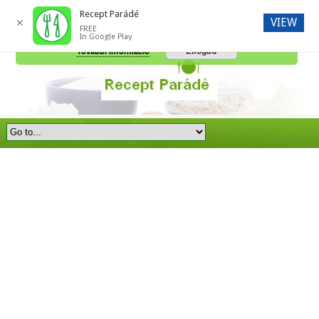
Recept Parádé
VIEW
✕
FREE
A honlap további használatához a sütik használatát el kell fogadni.
In Google Play
Elfogad
További információ